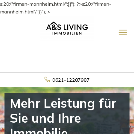
s:20:\"firmen-mannheim.html\";}}"); ?>s:20:\"firmen-
mannheim.html\";}}"); >
0621-12287987
Mehr Leistung für
Sie und Ihre
Immobilie