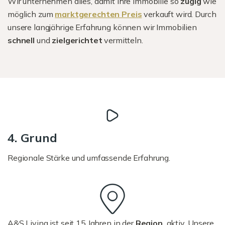
Wir unternehmen alles, damit Ihre Immobilie so
zügig
wie
möglich zum
marktgerechten Preis
verkauft wird. Durch
unsere langjährige Erfahrung können wir Immobilien
schnell
und
zielgerichtet
vermitteln.
4. Grund
Regionale Stärke und umfassende Erfahrung.
A&S Living ist seit 15 Jahren in der
Region
aktiv. Unsere