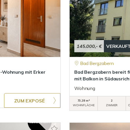
145.000,- €
VERKAUF
Bad Bergzabern
G-Wohnung mit Erker
Bad Bergzabern bereit f
mit Balkon in Südausrich
Wohnung
ZUM EXPOSÉ
73,28 m²
2
WOHNFLÄCHE
ZIMMER
O