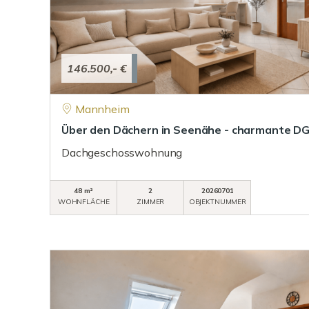
146.500,- €
Mannheim
Über den Dächern in Seenähe - charmante D
Dachgeschosswohnung
48 m²
2
20260701
WOHNFLÄCHE
ZIMMER
OBJEKTNUMMER