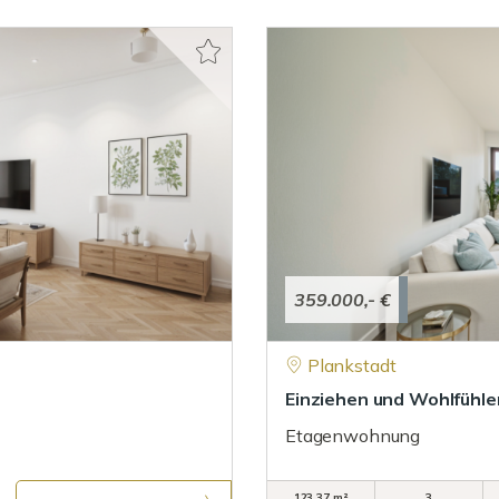
359.000,- €
Plankstadt
Einziehen und Wohlfühle
Etagenwohnung
123,37 m²
3