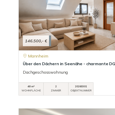
146.500,- €
Mannheim
Über den Dächern in Seenähe - charmante D
Dachgeschosswohnung
48 m²
2
20260301
WOHNFLÄCHE
ZIMMER
OBJEKTNUMMER