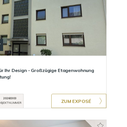
T
ür Ihr Design - Großzügige Etagenwohnung
tung!
20260303
ZUM EXPOSÉ
BJEKTNUMMER