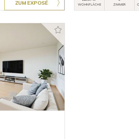
ZUM EXPOSÉ
WOHNFLÄCHE
ZIMMER
O