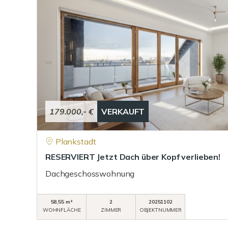
179.000,- €
VERKAUFT
Plankstadt
RESERVIERT Jetzt Dach über Kopf verlieben!
Dachgeschosswohnung
58,55 m²
2
20251102
WOHNFLÄCHE
ZIMMER
OBJEKTNUMMER