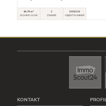
66,78 m²
2
20251101
WOHNFLÄCHE
ZIMMER
OBJEKTNUMMER
KONTAKT
PROFI