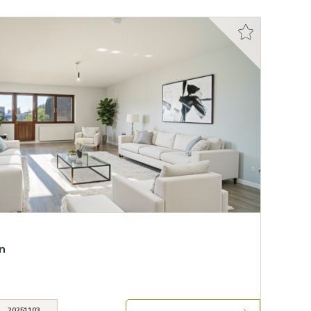
n
20251103