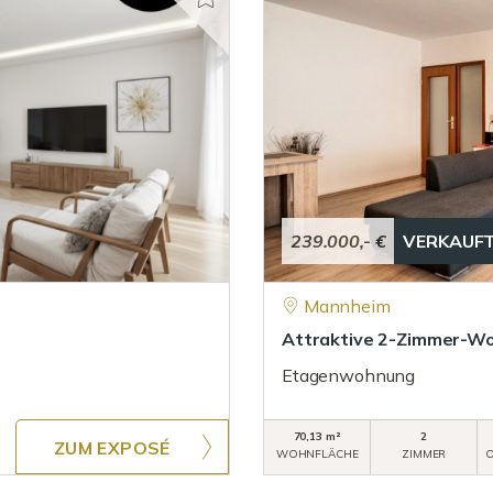
239.000,- €
VERKAUF
Mannheim
Attraktive 2-Zimmer-Wo
Etagenwohnung
70,13 m²
2
ZUM EXPOSÉ
WOHNFLÄCHE
ZIMMER
O