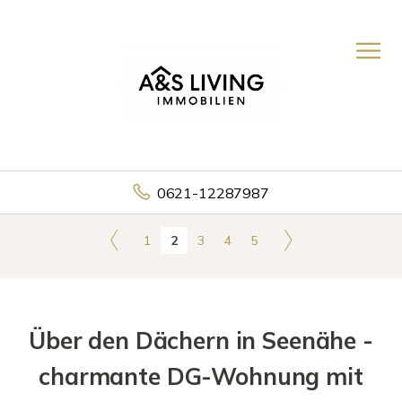
0621-12287987
1
2
3
4
5
Über den Dächern in Seenähe -
charmante DG-Wohnung mit